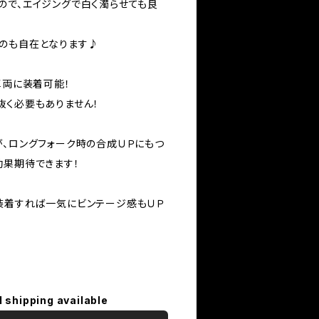
ので、エイジングで白く濁らせても良
のも自在となります♪
車両に装着可能！
抜く必要もありません！
が、ロングフォーク時の合成ＵＰにもつ
効果期待できます！
装着すれば一気にビンテージ感もＵＰ
l shipping available