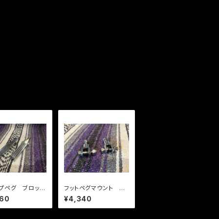
プペグ ブロック
フットペグマウント 純
 メッキ
正ステップ用
960
¥4,340