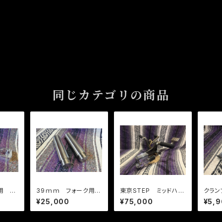
同じカテゴリの商品
用 フ
39ｍｍ フォーク用
東京STEP ミッドハイ
クラン
イザ
６インチ ロングフォー
ステップキット 91～0
タイプ
¥25,000
¥75,000
¥5,
チーク
クジョイント 39パ
3XL スポーツスター
イ ＸＬ ＦＸ スポー
用 PDM 1st Lot
ツスター ダイナ