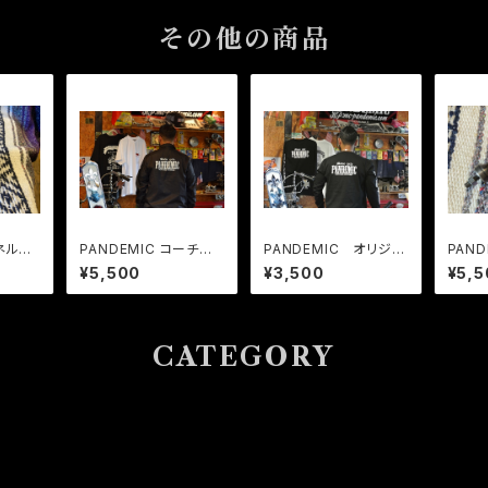
その他の商品
ンネル
PANDEMIC コーチジ
PANDEMIC オリジナ
PAN
 EFI
ャケット
ル ロングスリーブTシ
トボル
¥5,500
¥3,500
¥5,5
ャツ ロンT
バーボ
CATEGORY