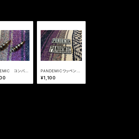
DEMIC コンバッ
PANDEMICワッペン
ト 超攻撃型ナン
パッチ
00
¥1,100
ルト