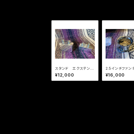
スタンド エクステンド
2.5インチファ
ブロック
メッキ CVキャブ
¥12,000
¥16,000
用
パーツ