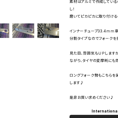
素材はアルミで作成している
し！
磨いてピカピカに取り付ける
インナーチューブ33.4ｍｍ
分割タイプなのでフォークを
見た目、雰囲気もＵＰします
ながり、タイヤの変摩耗にも
ロングフォーク勢もこちらを
します♪
是非お買い求めください♪
Internationa