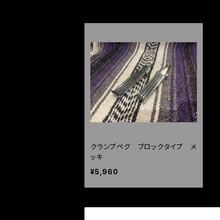
HOME
パーツ
ステップ回り
クラ
クランプペグ ブロックタイプ メ
ッキ
¥5,960