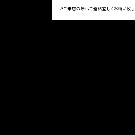
※ご来店の際はご連絡宜しくお願い致し
パーツ
フォーク回り
アパレル
ハンドル回り
アクセサリー
シフトノブ
ステッカー
スタンド回り