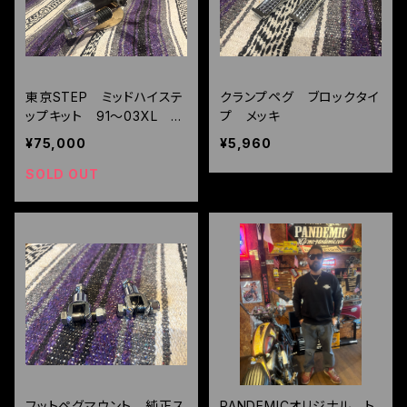
東京STEP ミッドハイステ
クランプペグ ブロックタイ
ップキット 91～03XL ス
プ メッキ
ポーツスター用 PDM 1s
¥75,000
¥5,960
t Lot
SOLD OUT
フットペグマウント 純正ス
PANDEMICオリジナル ト